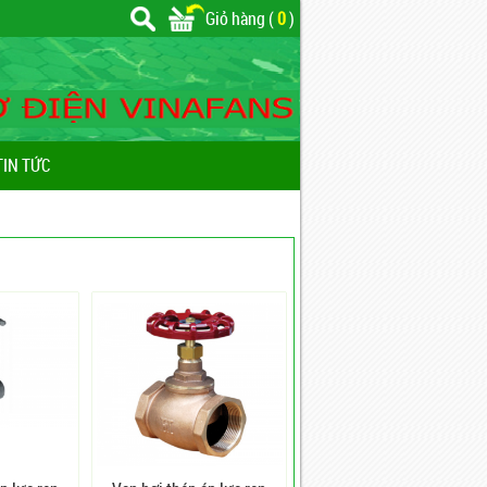
Giỏ hàng (
0
)
TIN TỨC