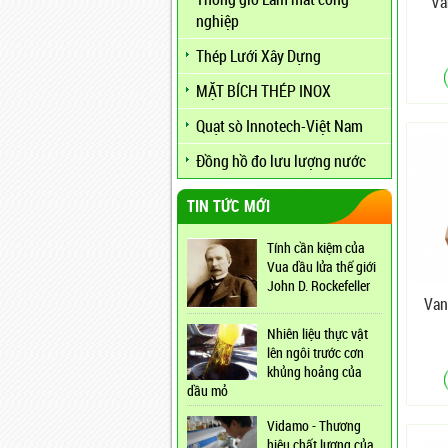
Va
nghiệp
Thép Lưới Xây Dựng
MẶT BÍCH THÉP INOX
Quạt sò Innotech-Việt Nam
Đồng hồ đo lưu lượng nước
TIN TỨC MỚI
Tính cần kiệm của
Vua dầu lửa thế giới
John D. Rockefeller
Van
Nhiên liệu thực vật
lên ngôi trước cơn
khủng hoảng của
dầu mỏ
Vidamo - Thương
hiệu chất lượng của