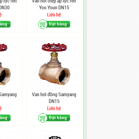
p lực ren
Van hơi thép áp lực ren
 DN30
Yoo Youn DN15
ệ
Liên hệ
 Samyang
Van hơi đồng Samyang
0
DN15
ệ
Liên hệ