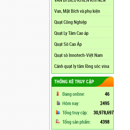
VAN BI ĐIỀU KHIỂN KHÍ NÉN
Van, Mặt Bích và phụ kiện
Quạt Công Nghiệp
Quạt Ly Tâm Cao áp
Quạt Sò Cao Áp
Quạt sò Innotech-Việt Nam
Cánh quạt ly tâm lồng sóc.vina
THỐNG KÊ TRUY CẬP
Đang online:
46
Hôm nay:
2495
Tổng truy cập:
30,978,697
Tổng sản phẩm:
4398