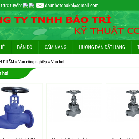
 trực tuyến:
daunhotdaukhi@gmail.com
 HỆ
BẢN ĐỒ
CẨM NANG
HƯỚNG DẪN ĐẶT HÀNG
N PHẨM
»
Van công nghiệp
»
Van hơi
n hơi