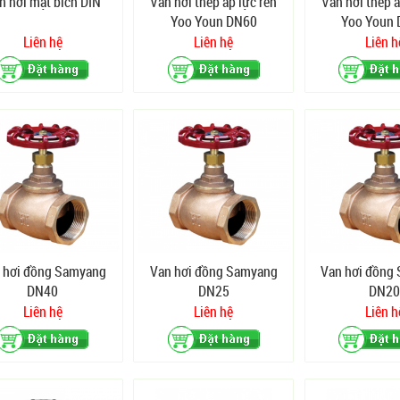
n hơi mặt bích DIN
Van hơi thép áp lực ren
Van hơi thép á
Yoo Youn DN60
Yoo Youn
Liên hệ
Liên hệ
Liên h
 hơi đồng Samyang
Van hơi đồng Samyang
Van hơi đồng
DN40
DN25
DN2
Liên hệ
Liên hệ
Liên h