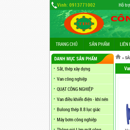
Vinh: 0913771002
Hỗ trợ
TRANG CHỦ
SẢN PHẨM
LIÊN
»
SẢ
DANH MỤC SẢN PHẨM
Va
Sắt, thép xây dựng
Van công nghiệp
QUẠT CÔNG NGHIỆP
Van điều khiển điện - khí nén
Bulong thép 8.8 lục giác
Máy bơm công nghiệp
Thông gió Làm mát công