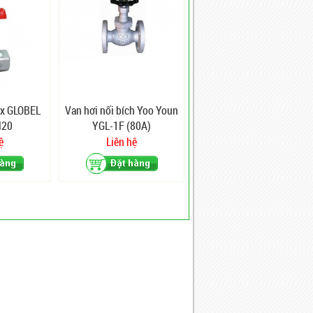
ox GLOBEL
Van hơi nối bích Yoo Youn
N20
YGL-1F (80A)
ệ
Liên hệ