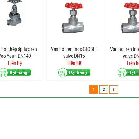
 hơi thép áp lực ren
Van hơi ren Inox GLOBEL
Van hơi ren In
Yoo Youn DN140
valve DN15
valve D
Liên hệ
Liên hệ
Liên h
1
2
3