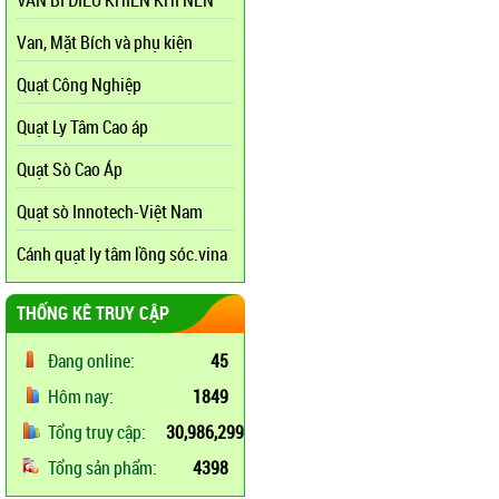
VAN BI ĐIỀU KHIỂN KHÍ NÉN
Van, Mặt Bích và phụ kiện
Quạt Công Nghiệp
Quạt Ly Tâm Cao áp
Quạt Sò Cao Áp
Quạt sò Innotech-Việt Nam
Cánh quạt ly tâm lồng sóc.vina
THỐNG KÊ TRUY CẬP
Đang online:
45
Hôm nay:
1849
Tổng truy cập:
30,986,299
Tổng sản phẩm:
4398