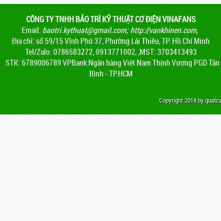
CÔNG TY TNHH BẢO TRÌ KỸ THUẬT CƠ ĐIỆN VINAFANS
Email:
baotri.kythuat@gmail.com
;
http://vankhinen.com,
Địa chỉ: số 59/15 Vĩnh Phú 37, Phường Lái Thiêu, TP. Hồ Chí Minh
Tel/Zalo: 0786583272, 0913771002, ,MST: 3703413493
STK: 6789006789 VPBank Ngân hàng Việt Nam Thịnh Vượng PGD Tân
Bình - TP.HCM
Copyright 2014 by quat