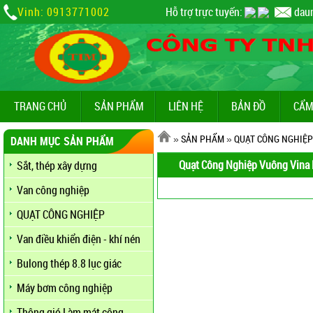
Vinh: 0913771002
Hỗ trợ trực tuyến:
dau
TRANG CHỦ
SẢN PHẨM
LIÊN HỆ
BẢN ĐỒ
CẨM
»
SẢN PHẨM
»
QUẠT CÔNG NGHIỆP
DANH MỤC SẢN PHẨM
Quạt Công Nghiệp Vuông Vina
Sắt, thép xây dựng
Van công nghiệp
QUẠT CÔNG NGHIỆP
Van điều khiển điện - khí nén
Bulong thép 8.8 lục giác
Máy bơm công nghiệp
Thông gió Làm mát công