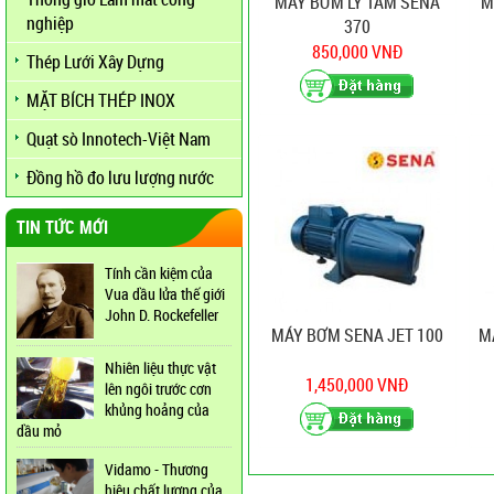
MÁY BƠM LY TÂM SENA
M
nghiệp
370
850,000 VNĐ
Thép Lưới Xây Dựng
MẶT BÍCH THÉP INOX
Quạt sò Innotech-Việt Nam
Đồng hồ đo lưu lượng nước
TIN TỨC MỚI
Tính cần kiệm của
Vua dầu lửa thế giới
John D. Rockefeller
MÁY BƠM SENA JET 100
M
Nhiên liệu thực vật
1,450,000 VNĐ
lên ngôi trước cơn
khủng hoảng của
dầu mỏ
Vidamo - Thương
hiệu chất lượng của