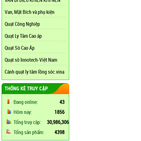
VAN BI ĐIỀU KHIỂN KHÍ NÉN
Van, Mặt Bích và phụ kiện
Quạt Công Nghiệp
Quạt Ly Tâm Cao áp
Quạt Sò Cao Áp
Quạt sò Innotech-Việt Nam
Cánh quạt ly tâm lồng sóc.vina
THỐNG KÊ TRUY CẬP
Đang online:
43
Hôm nay:
1856
Tổng truy cập:
30,986,306
Tổng sản phẩm:
4398