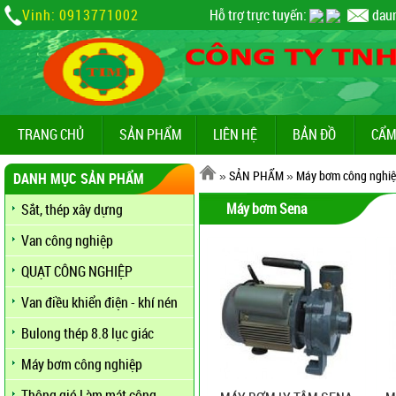
Vinh: 0913771002
Hỗ trợ trực tuyến:
dau
TRANG CHỦ
SẢN PHẨM
LIÊN HỆ
BẢN ĐỒ
CẨM
»
SẢN PHẨM
»
Máy bơm công nghi
DANH MỤC SẢN PHẨM
Máy bơm Sena
Sắt, thép xây dựng
Van công nghiệp
QUẠT CÔNG NGHIỆP
Van điều khiển điện - khí nén
Bulong thép 8.8 lục giác
Máy bơm công nghiệp
Thông gió Làm mát công