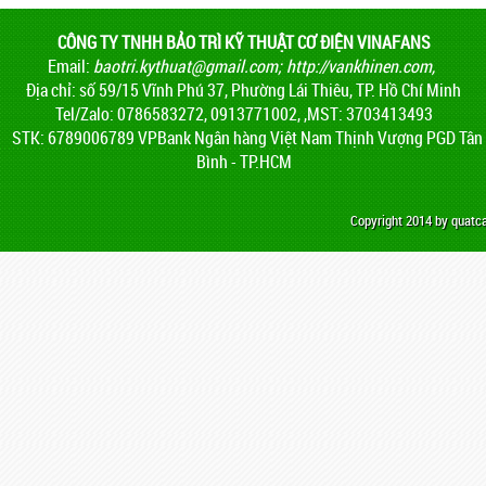
CÔNG TY TNHH BẢO TRÌ KỸ THUẬT CƠ ĐIỆN VINAFANS
Email:
baotri.kythuat@gmail.com
;
http://vankhinen.com,
Địa chỉ: số 59/15 Vĩnh Phú 37, Phường Lái Thiêu, TP. Hồ Chí Minh
Tel/Zalo: 0786583272, 0913771002, ,MST: 3703413493
STK: 6789006789 VPBank Ngân hàng Việt Nam Thịnh Vượng PGD Tân
Bình - TP.HCM
Copyright 2014 by quat