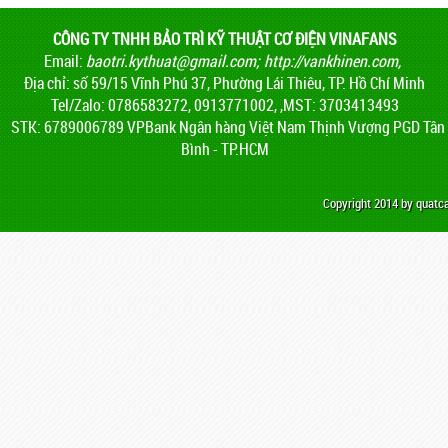
CÔNG TY TNHH BẢO TRÌ KỸ THUẬT CƠ ĐIỆN VINAFANS
Email:
baotri.kythuat@gmail.com
;
http://vankhinen.com,
Địa chỉ: số 59/15 Vĩnh Phú 37, Phường Lái Thiêu, TP. Hồ Chí Minh
Tel/Zalo: 0786583272, 0913771002, ,MST: 3703413493
STK: 6789006789 VPBank Ngân hàng Việt Nam Thịnh Vượng PGD Tân
Bình - TP.HCM
Copyright 2014 by quat