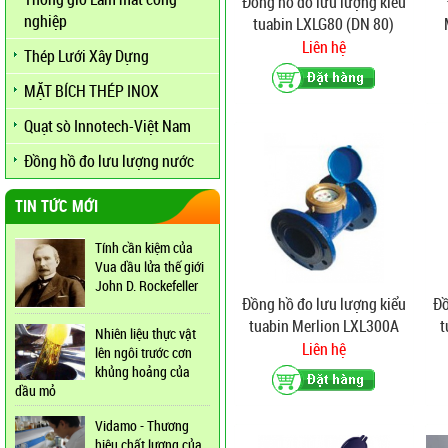
Đồng hồ đo lưu lượng kiểu
nghiệp
tuabin LXLG80 (DN 80)
Liên hệ
Thép Lưới Xây Dựng
MẶT BÍCH THÉP INOX
Quạt sò Innotech-Việt Nam
Đồng hồ đo lưu lượng nước
TIN TỨC MỚI
Tính cần kiệm của
Vua dầu lửa thế giới
John D. Rockefeller
Đồng hồ đo lưu lượng kiểu
Đồ
tuabin Merlion LXL300A
t
Nhiên liệu thực vật
(DN 300)
Liên hệ
lên ngôi trước cơn
khủng hoảng của
dầu mỏ
Vidamo - Thương
hiệu chất lượng của