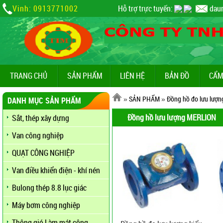
Vinh: 0913771002
Hỗ trợ trực tuyến:
dau
TRANG CHỦ
SẢN PHẨM
LIÊN HỆ
BẢN ĐỒ
CẨM
»
SẢN PHẨM
»
Đồng hồ đo lưu lượn
DANH MỤC SẢN PHẨM
Đồng hồ lưu lượng MERLION
Sắt, thép xây dựng
Van công nghiệp
QUẠT CÔNG NGHIỆP
Van điều khiển điện - khí nén
Bulong thép 8.8 lục giác
Máy bơm công nghiệp
Thông gió Làm mát công