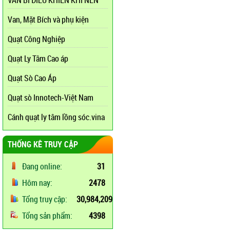
VAN BI ĐIỀU KHIỂN KHÍ NÉN
Van, Mặt Bích và phụ kiện
Quạt Công Nghiệp
Quạt Ly Tâm Cao áp
Quạt Sò Cao Áp
Quạt sò Innotech-Việt Nam
Cánh quạt ly tâm lồng sóc.vina
THỐNG KÊ TRUY CẬP
Đang online:
31
Hôm nay:
2478
Tổng truy cập:
30,984,209
Tổng sản phẩm:
4398