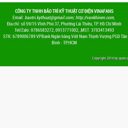
CÔNG TY TNHH BẢO TRÌ KỸ THUẬT CƠ ĐIỆN VINAFANS
Email:
baotri.kythuat@gmail.com
;
http://vankhinen.com,
Địa chỉ: số 59/15 Vĩnh Phú 37, Phường Lái Thiêu, TP. Hồ Chí Minh
Tel/Zalo: 0786583272, 0913771002, ,MST: 3703413493
STK: 6789006789 VPBank Ngân hàng Việt Nam Thịnh Vượng PGD Tân
Bình - TP.HCM
Copyright 2014 by quat