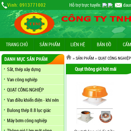
Vinh: 0913771002
Hỗ trợ trực tuyến:
dau
TRANG CHỦ
SẢN PHẨM
LIÊN HỆ
BẢN ĐỒ
CẨM
»
SẢN PHẨM
»
QUẠT CÔNG NGHIỆP
DANH MỤC SẢN PHẨM
Quạt thông gió hút mái
Sắt, thép xây dựng
Van công nghiệp
QUẠT CÔNG NGHIỆP
Van điều khiển điện - khí nén
Bulong thép 8.8 lục giác
Máy bơm công nghiệp
Thông gió Làm mát công