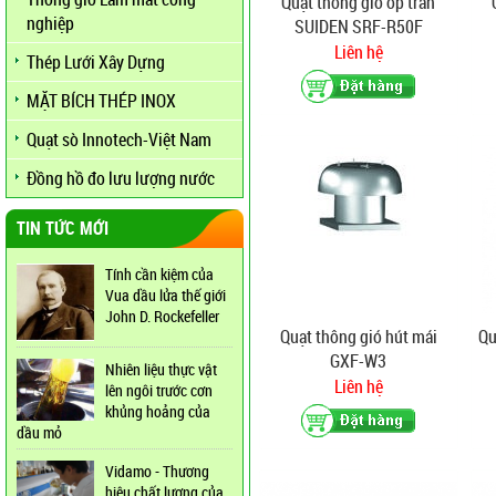
Quạt thông gió ốp trần
nghiệp
SUIDEN SRF-R50F
Liên hệ
Thép Lưới Xây Dựng
MẶT BÍCH THÉP INOX
Quạt sò Innotech-Việt Nam
Đồng hồ đo lưu lượng nước
TIN TỨC MỚI
Tính cần kiệm của
Vua dầu lửa thế giới
John D. Rockefeller
Quạt thông gió hút mái
Qu
GXF-W3
Nhiên liệu thực vật
Liên hệ
lên ngôi trước cơn
khủng hoảng của
dầu mỏ
Vidamo - Thương
hiệu chất lượng của