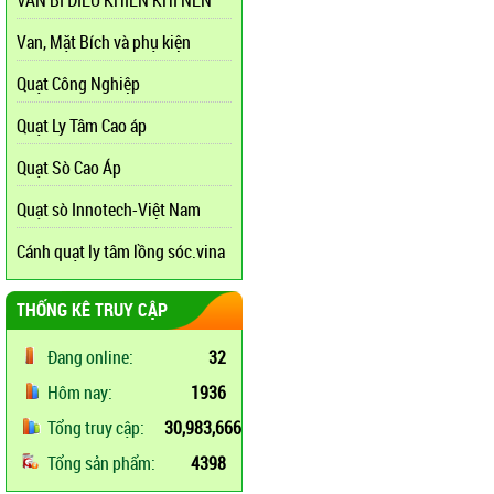
VAN BI ĐIỀU KHIỂN KHÍ NÉN
Van, Mặt Bích và phụ kiện
Quạt Công Nghiệp
Quạt Ly Tâm Cao áp
Quạt Sò Cao Áp
Quạt sò Innotech-Việt Nam
Cánh quạt ly tâm lồng sóc.vina
THỐNG KÊ TRUY CẬP
Đang online:
32
Hôm nay:
1936
Tổng truy cập:
30,983,666
Tổng sản phẩm:
4398