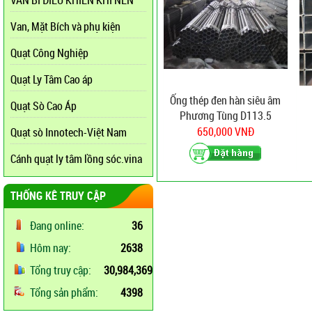
VAN BI ĐIỀU KHIỂN KHÍ NÉN
Van, Mặt Bích và phụ kiện
Quạt Công Nghiệp
Quạt Ly Tâm Cao áp
Ống thép đen hàn siêu âm
Quạt Sò Cao Áp
Phương Tùng D113.5
(114) x 2.3mm
650,000 VNĐ
Quạt sò Innotech-Việt Nam
Cánh quạt ly tâm lồng sóc.vina
THỐNG KÊ TRUY CẬP
Đang online:
36
Hôm nay:
2638
Tổng truy cập:
30,984,369
Tổng sản phẩm:
4398