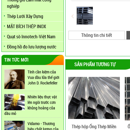
nghiệp
Thép Lưới Xây Dựng
MẶT BÍCH THÉP INOX
Thông tin chi tiết
Quạt sò Innotech-Việt Nam
Đồng hồ đo lưu lượng nước
TIN TỨC MỚI
SẢN PHẨM TƯƠNG TỰ
Tính cần kiệm của
Vua dầu lửa thế giới
John D. Rockefeller
Nhiên liệu thực vật
lên ngôi trước cơn
khủng hoảng của
dầu mỏ
Vidamo - Thương
Thép hộp Ống Thép Miền
Ố
hiệu chất lượng của