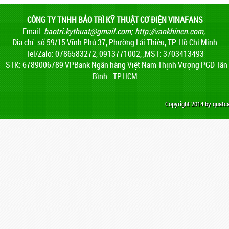
CÔNG TY TNHH BẢO TRÌ KỸ THUẬT CƠ ĐIỆN VINAFANS
Email:
baotri.kythuat@gmail.com
;
http://vankhinen.com,
Địa chỉ: số 59/15 Vĩnh Phú 37, Phường Lái Thiêu, TP. Hồ Chí Minh
Tel/Zalo: 0786583272, 0913771002, ,MST: 3703413493
STK: 6789006789 VPBank Ngân hàng Việt Nam Thịnh Vượng PGD Tân
Bình - TP.HCM
Copyright 2014 by quat