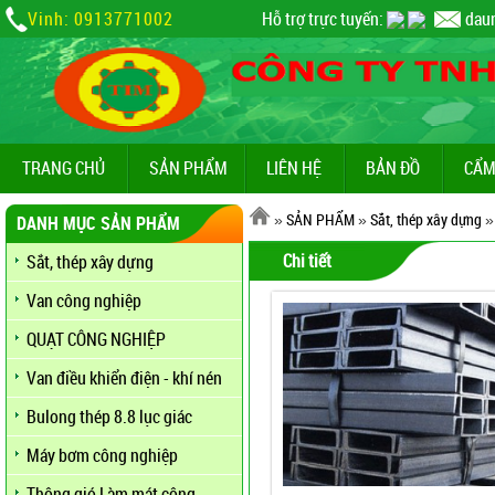
Vinh: 0913771002
Hỗ trợ trực tuyến:
dau
TRANG CHỦ
SẢN PHẨM
LIÊN HỆ
BẢN ĐỒ
CẨM
»
SẢN PHẨM
»
Sắt, thép xây dựng
DANH MỤC SẢN PHẨM
Chi tiết
Sắt, thép xây dựng
Van công nghiệp
QUẠT CÔNG NGHIỆP
Van điều khiển điện - khí nén
Bulong thép 8.8 lục giác
Máy bơm công nghiệp
Thông gió Làm mát công