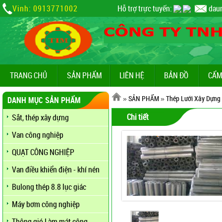
Vinh: 0913771002
Hỗ trợ trực tuyến:
dau
TRANG CHỦ
SẢN PHẨM
LIÊN HỆ
BẢN ĐỒ
CẨM
»
SẢN PHẨM
»
Thép Lưới Xây Dựng
DANH MỤC SẢN PHẨM
Chi tiết
Sắt, thép xây dựng
Van công nghiệp
QUẠT CÔNG NGHIỆP
Van điều khiển điện - khí nén
Bulong thép 8.8 lục giác
Máy bơm công nghiệp
Thông gió Làm mát công