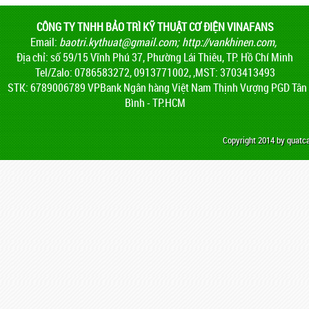
CÔNG TY TNHH BẢO TRÌ KỸ THUẬT CƠ ĐIỆN VINAFANS
Email:
baotri.kythuat@gmail.com
;
http://vankhinen.com,
Địa chỉ: số 59/15 Vĩnh Phú 37, Phường Lái Thiêu, TP. Hồ Chí Minh
Tel/Zalo: 0786583272, 0913771002, ,MST: 3703413493
STK: 6789006789 VPBank Ngân hàng Việt Nam Thịnh Vượng PGD Tân
Bình - TP.HCM
Copyright 2014 by quat