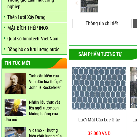
nghiệp
Thép Lưới Xây Dựng
Thông tin chi tiết
MẶT BÍCH THÉP INOX
Quạt sò Innotech-Việt Nam
Đồng hồ đo lưu lượng nước
SẢN PHẨM TƯƠNG TỰ
TIN TỨC MỚI
Tính cần kiệm của
Vua dầu lửa thế giới
John D. Rockefeller
Nhiên liệu thực vật
lên ngôi trước cơn
khủng hoảng của
Lưới Mát Cáo Lục Giác
Lư
dầu mỏ
Vidamo - Thương
32,000 VNĐ
hiệu chất lượng của