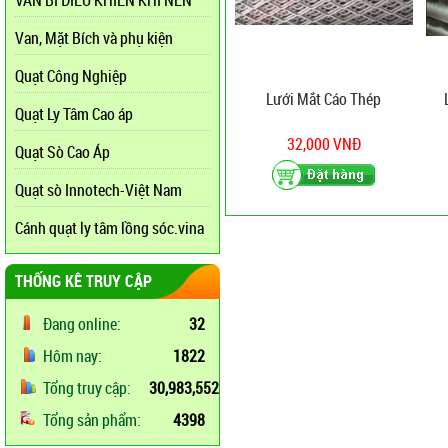
VAN BI ĐIỀU KHIỂN KHÍ NÉN
Van, Mặt Bích và phụ kiện
Quạt Công Nghiệp
Lưới Mắt Cáo Thép
Quạt Ly Tâm Cao áp
32,000 VNĐ
Quạt Sò Cao Áp
Quạt sò Innotech-Việt Nam
Cánh quạt ly tâm lồng sóc.vina
THỐNG KÊ TRUY CẬP
Đang online:
32
Hôm nay:
1822
Tổng truy cập:
30,983,552
Tổng sản phẩm:
4398