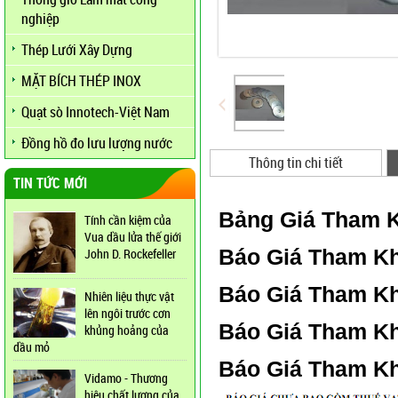
nghiệp
Thép Lưới Xây Dựng
MẶT BÍCH THÉP INOX
Quạt sò Innotech-Việt Nam
Đồng hồ đo lưu lượng nước
Thông tin chi tiết
TIN TỨC MỚI
Bảng Giá Tham 
Tính cần kiệm của
Vua dầu lửa thế giới
Báo Giá Tham Kh
John D. Rockefeller
Báo Giá Tham Kh
Nhiên liệu thực vật
lên ngôi trước cơn
Báo Giá Tham Kh
khủng hoảng của
dầu mỏ
Báo Giá Tham Kh
Vidamo - Thương
hiệu chất lượng của