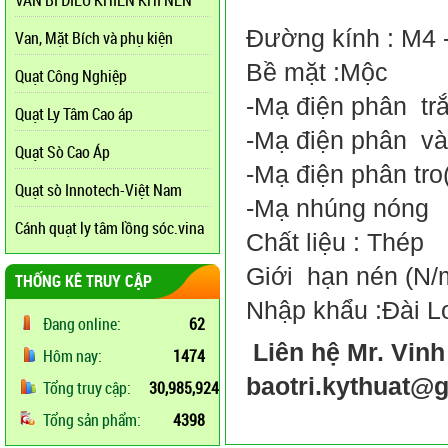
VAN BI ĐIỀU KHIỂN KHÍ NÉN
Đường kính : M4 
Van, Mặt Bích và phụ kiện
Bề mặt :Mộc
Quạt Công Nghiệp
-Mạ điện phân tr
Quạt Ly Tâm Cao áp
-Mạ điện phân v
Quạt Sò Cao Áp
-Mạ điện phân tro
Quạt sò Innotech-Việt Nam
-Mạ nhúng nóng
Cánh quạt ly tâm lồng sóc.vina
Chất liệu : Thép
Giới hạn nén (N/
THỐNG KÊ TRUY CẬP
Nhập khẩu :Đài L
Đang online:
62
Liên hệ Mr. Vinh
Hôm nay:
1474
baotri.kythuat@
Tổng truy cập:
30,985,924
Tổng sản phẩm:
4398