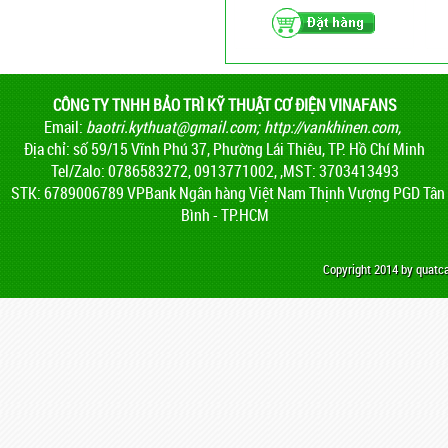
CÔNG TY TNHH BẢO TRÌ KỸ THUẬT CƠ ĐIỆN VINAFANS
Email:
baotri.kythuat@gmail.com
;
http://vankhinen.com,
Địa chỉ: số 59/15 Vĩnh Phú 37, Phường Lái Thiêu, TP. Hồ Chí Minh
Tel/Zalo: 0786583272, 0913771002, ,MST: 3703413493
STK: 6789006789 VPBank Ngân hàng Việt Nam Thịnh Vượng PGD Tân
Bình - TP.HCM
Copyright 2014 by quat