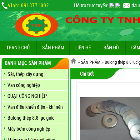
Vinh: 0913771002
Hỗ trợ trực tuyến:
dau
TRANG CHỦ
SẢN PHẨM
LIÊN HỆ
BẢN ĐỒ
CẨM
»
SẢN PHẨM
»
Bulong thép 8.8 lục 
DANH MỤC SẢN PHẨM
Chi tiết
Sắt, thép xây dựng
Van công nghiệp
QUẠT CÔNG NGHIỆP
Van điều khiển điện - khí nén
Bulong thép 8.8 lục giác
Máy bơm công nghiệp
Thông gió Làm mát công